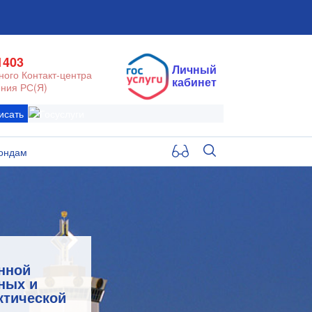
1403
Личный
ого Контакт-центра
кабинет
ния РС(Я)
исать
ондам
нной
ных и
ктической