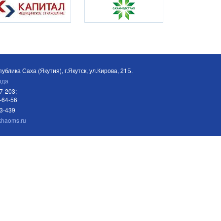
ублика Саха (Якутия), г.Якутск, ул.Кирова, 21Б.
зда
7-203;
-64-56
03-439
khaoms.ru