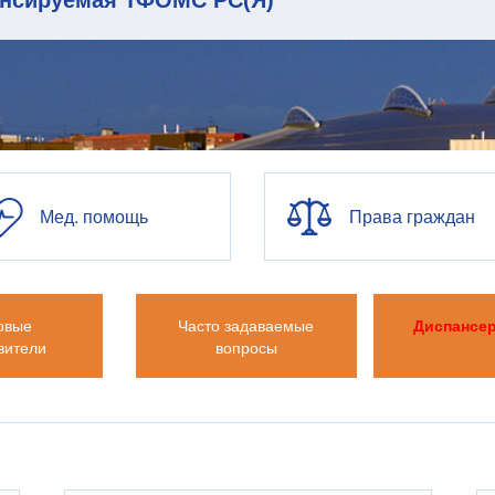
ансируемая ТФОМС РС(Я)
Мед. помощь
Права граждан
овые
Часто задаваемые
Диспансе
вители
вопросы