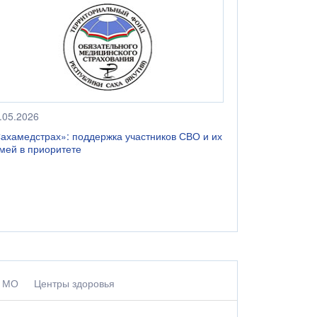
.05.2026
04.08.2026
ахамедстрах»: поддержка участников СВО и их
31 июля 2026
мей в приоритете
по разработк
обязательног
Республики С
МО
Центры здоровья