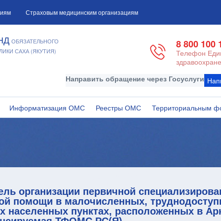
циям
Страховым медицинским организациям
НД
ОБЯЗАТЕЛЬНОГО
8 800 100 
ИКИ САХА (ЯКУТИЯ)
Телефон Един
здравоохране
Направить обращение через Госуслуги
Нап
Информатизация ОМС
Реестры ОМС
Территориальным ф
ель организации первичной специализирова
ой помощи в малочисленных, труднодоступ
х населенных пунктах, расположенных в Ар