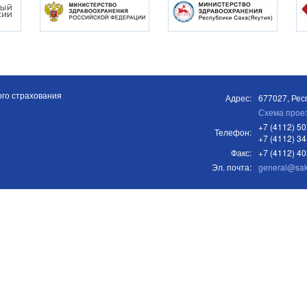
го страхования
Адрес:
677027, Респ
Схема прое
+7 (4112) 50
Телефон:
+7 (4112) 34
Факс:
+7 (4112) 4
Эл. почта:
general@sa