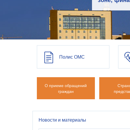
зоне, фин
Полис ОМС
О приеме обращений
Страх
граждан
предста
Новости и материалы