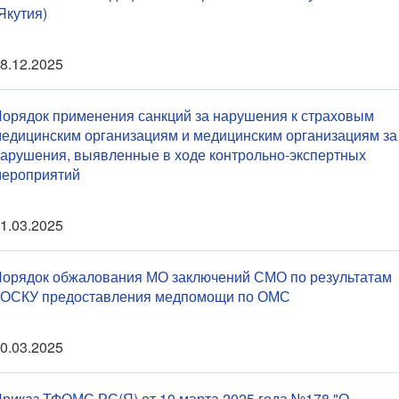
Якутия)
8.12.2025
орядок применения санкций за нарушения к страховым
едицинским организациям и медицинским организациям за
арушения, выявленные в ходе контрольно-экспертных
ероприятий
1.03.2025
орядок обжалования МО заключений СМО по результатам
КОСКУ предоставления медпомощи по ОМС
0.03.2025
риказ ТФОМС РС(Я) от 10 марта 2025 года №178 "О