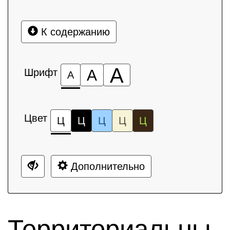
К содержанию
А
Шрифт
А
А
Цвет
Ц
Ц
Ц
Ц
Ц
Дополнительно
Территориальны