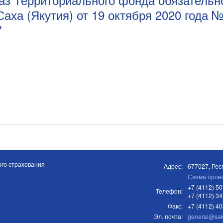
аха (Якутия) от 19 октября 2020 года 
"
го страхования
Адрес:
677027, Респ
Схема прое
+7 (4112) 50
Телефон:
+7 (4112) 34
Факс:
+7 (4112) 4
Эл. почта:
general@sa