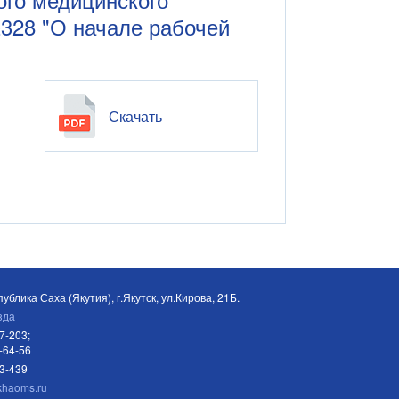
№328 "О начале рабочей
Скачать
ублика Саха (Якутия), г.Якутск, ул.Кирова, 21Б.
зда
7-203;
-64-56
03-439
khaoms.ru