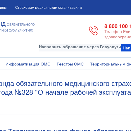
циям
Страховым медицинским организациям
НД
ОБЯЗАТЕЛЬНОГО
8 800 100 
ИКИ САХА (ЯКУТИЯ)
Телефон Един
здравоохране
Направить обращение через Госуслуги
Нап
Информатизация ОМС
Реестры ОМС
Территориальным ф
онда обязательного медицинского страх
0 года №328 "О начале рабочей эксплу
каз Территориального фонда обязательн