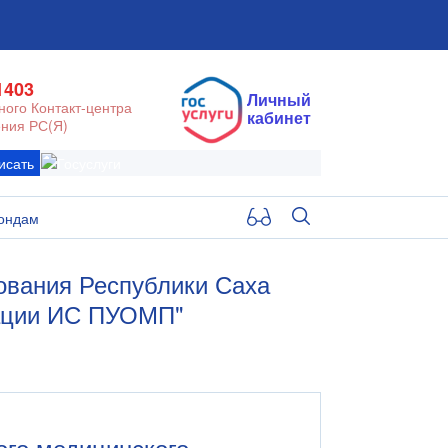
1403
Личный
ого Контакт-центра
кабинет
ния РС(Я)
исать
ондам
ования Республики Саха
атации ИС ПУОМП"
ого медицинского