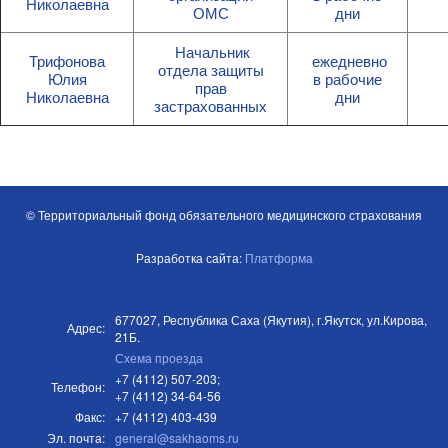
Николаевна
ОМС
дни
Начальник
Трифонова
ежедневно
отдела защиты
Юлия
в рабочие
прав
Николаевна
дни
застрахованных
© Территориальный фонд обязательного медицинского страхования
Разработка сайта:
Платформа
677027, Республика Саха (Якутия), г.Якутск, ул.Кирова,
Адрес:
21Б.
Схема проезда
+7 (4112) 507-203;
Телефон:
+7 (4112) 34-64-56
Факс:
+7 (4112) 403-439
Эл. почта:
general@sakhaoms.ru