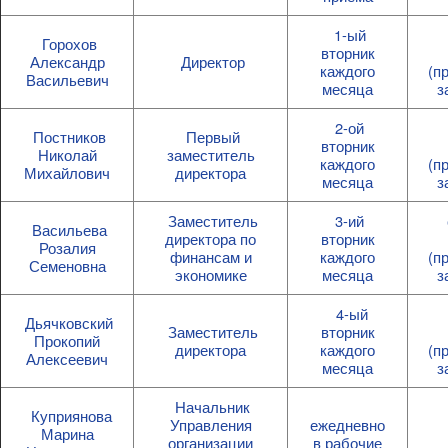
1-ый
Горохов
вторник
Александр
Директор
каждого
(п
Васильевич
месяца
з
2-ой
Постников
Первый
вторник
Николай
заместитель
каждого
(п
Михайлович
директора
месяца
з
Заместитель
3-ий
Васильева
директора по
вторник
Розалия
финансам и
каждого
(п
Семеновна
экономике
месяца
з
4-ый
Дьячковский
Заместитель
вторник
Прокопий
директора
каждого
(п
Алексеевич
месяца
з
Начальник
Куприянова
Управления
ежедневно
Марина
организации
в рабочие