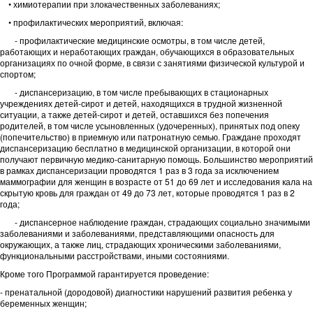
• химиотерапии при злокачественных заболеваниях;
• профилактических мероприятий, включая:
- профилактические медицинские осмотры, в том числе детей,
работающих и неработающих граждан, обучающихся в образовательных
организациях по очной форме, в связи с занятиями физической культурой и
спортом;
- диспансеризацию, в том числе пребывающих в стационарных
учреждениях детей-сирот и детей, находящихся в трудной жизненной
ситуации, а также детей-сирот и детей, оставшихся без попечения
родителей, в том числе усыновленных (удочеренных), принятых под опеку
(попечительство) в приемную или патронатную семью. Граждане проходят
диспансеризацию бесплатно в медицинской организации, в которой они
получают первичную медико-санитарную помощь. Большинство мероприятий
в рамках диспансеризации проводятся 1 раз в 3 года за исключением
маммографии для женщин в возрасте от 51 до 69 лет и исследования кала на
скрытую кровь для граждан от 49 до 73 лет, которые проводятся 1 раз в 2
года;
- диспансерное наблюдение граждан, страдающих социально значимыми
заболеваниями и заболеваниями, представляющими опасность для
окружающих, а также лиц, страдающих хроническими заболеваниями,
функциональными расстройствами, иными состояниями.
Кроме того Программой гарантируется проведение:
- пренатальной (дородовой) диагностики нарушений развития ребенка у
беременных женщин;