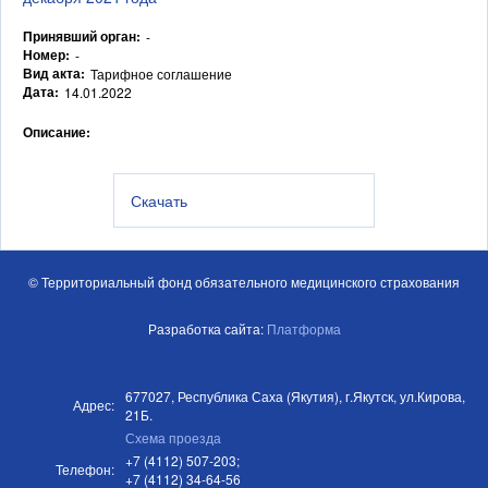
Принявший орган:
-
Номер:
-
Вид акта:
Тарифное соглашение
Дата:
14.01.2022
Описание:
Скачать
© Территориальный фонд обязательного медицинского страхования
Разработка сайта:
Платформа
677027, Республика Саха (Якутия), г.Якутск, ул.Кирова,
Адрес:
21Б.
Схема проезда
+7 (4112) 507-203;
Телефон:
+7 (4112) 34-64-56