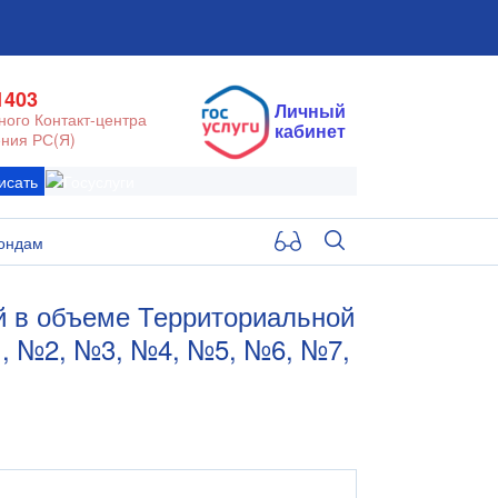
1403
Личный
ого Контакт-центра
кабинет
ния РС(Я)
исать
ондам
й в объеме Территориальной
, №2, №3, №4, №5, №6, №7,