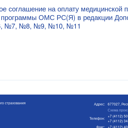
ное соглашение на оплату медицинской 
 программы ОМС РС(Я) в редакции Доп
, №7, №8, №9, №10, №11
го страхования
Адрес:
677027, Респ
Схема прое
+7 (4112) 50
Телефон:
+7 (4112) 34
Факс:
+7 (4112) 4