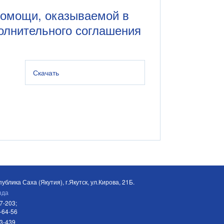
помощи, оказываемой в
олнительного соглашения
Скачать
ублика Саха (Якутия), г.Якутск, ул.Кирова, 21Б.
зда
7-203;
-64-56
03-439