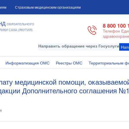
циям
Страховым медицинским организациям
НД
ОБЯЗАТЕЛЬНОГО
8 800 100 
ИКИ САХА (ЯКУТИЯ)
Телефон Един
здравоохране
Направить обращение через Госуслуги
Нап
Информатизация ОМС
Реестры ОМС
Территориальным ф
лату медицинской помощи, оказываемо
акции Дополнительного соглашения №1
я