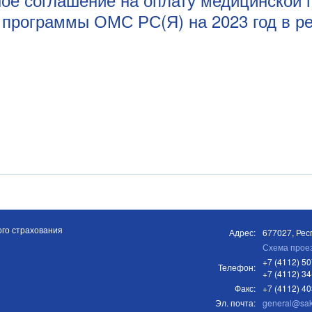
программы ОМС РС(Я) на 2023 год в р
го страхования
Адрес:
677027, Респ
Схема прое
+7 (4112) 50
Телефон:
+7 (4112) 34
Факс:
+7 (4112) 4
Эл. почта:
general@sa