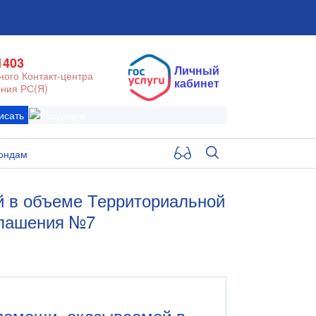
1403
Личный
ого Контакт-центра
кабинет
ния РС(Я)
исать
ондам
й в объеме Территориальной
глашения №7
 помощи, оказываемой в