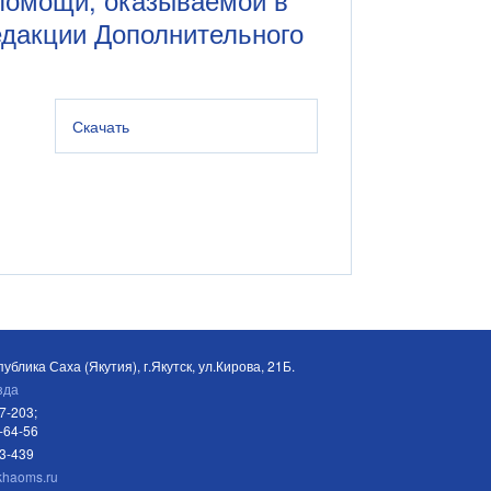
едакции Дополнительного
Скачать
ублика Саха (Якутия), г.Якутск, ул.Кирова, 21Б.
зда
7-203;
-64-56
03-439
khaoms.ru