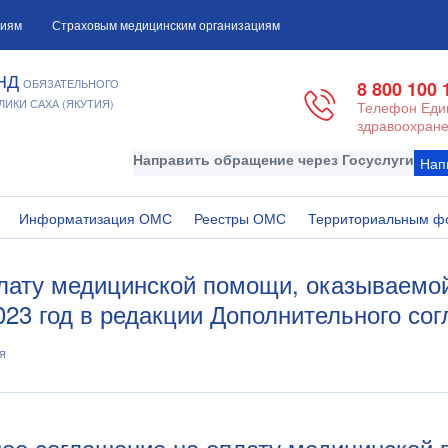
циям
Страховым медицинским организациям
НД
ОБЯЗАТЕЛЬНОГО
8 800 100 
ИКИ САХА (ЯКУТИЯ)
Телефон Един
здравоохране
Направить обращение через Госуслуги
Нап
Информатизация ОМС
Реестры ОМС
Территориальным ф
лату медицинской помощи, оказываемо
23 год в редакции Дополнительного со
я
ное соглашение на оплату медицинской