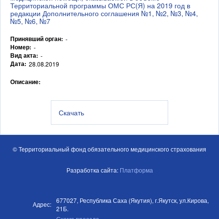
Территориальной программы ОМС РС(Я) на 2019 год в
редакции Дополнительного соглашения №1, №2, №3, №4,
№5, №6, №7
Принявший орган:
-
Номер:
-
Вид акта:
-
Дата:
28.08.2019
Описание:
Скачать
© Территориальный фонд обязательного медицинского страхования
Разработка сайта:
Платформа
677027, Республика Саха (Якутия), г.Якутск, ул.Кирова,
Адрес:
21Б.
Схема проезда