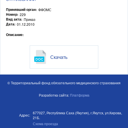
Принявший орган:
ФФОМС
Номер:
229
Вид акта:
Приказ
Дата:
01.12.2010
Описание:
Скачать
© Территориальный фонд обязательного медицинского страхования
Разработка сайта:
Платформа
677027, Республика Саха (Якутия), г.Якутск, ул.Кирова,
Адрес:
21Б.
Схема проезда