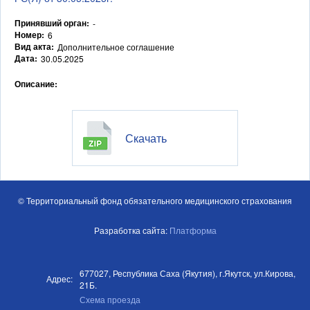
Принявший орган:
-
Номер:
6
Вид акта:
Дополнительное соглашение
Дата:
30.05.2025
Описание:
Скачать
© Территориальный фонд обязательного медицинского страхования
Разработка сайта:
Платформа
677027, Республика Саха (Якутия), г.Якутск, ул.Кирова,
Адрес:
21Б.
Схема проезда