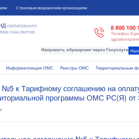
циям
Страховым медицинским организациям
НД
ОБЯЗАТЕЛЬНОГО
8 800 100 
ИКИ САХА (ЯКУТИЯ)
Телефон Един
здравоохране
Направить обращение через Госуслуги
Нап
Информатизация ОМС
Реестры ОМС
Территориальным ф
 №5 к Тарифному соглашению на оплат
иториальной программы ОМС РС(Я) от 3
я
нительное соглашение №5 к Тарифному 