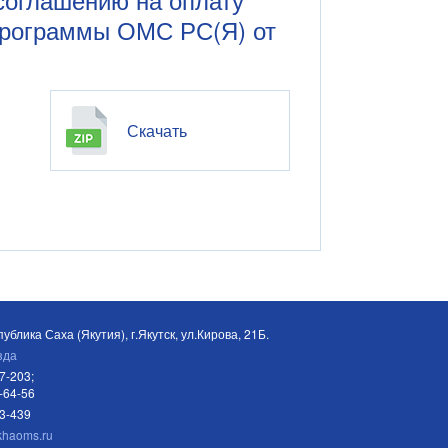
программы ОМС РС(Я) от
Скачать
ублика Саха (Якутия), г.Якутск, ул.Кирова, 21Б.
зда
7-203;
-64-56
03-439
khaoms.ru