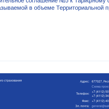
азываемой в объеме Территориальной 
го страхования
Адрес:
677027, Респ
Схема прое
+7 (4112) 50
Телефон:
+7 (4112) 34
Факс:
+7 (4112) 4
Эл. почта:
general@sa