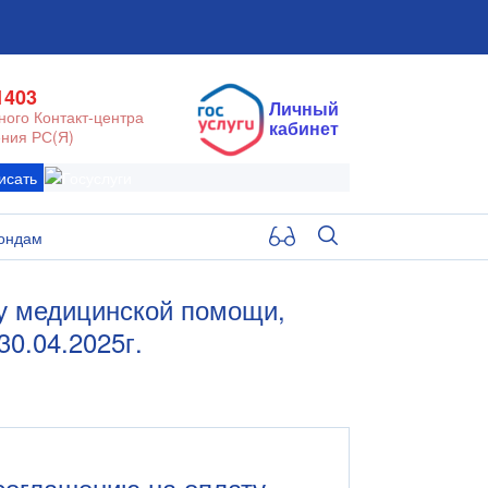
1403
Личный
ого Контакт-центра
кабинет
ния РС(Я)
исать
ондам
у медицинской помощи,
0.04.2025г.
соглашению на оплату