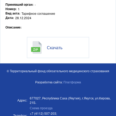
Принявший орган:
-
Номер:
1
Вид акта:
Тарифное соглашение
Дата:
28.12.2024
Описание:
Скачать
© Территориальный фонд обязательного медицинского страхования
Разработка сайта:
Платформа
677027, Республика Саха (Якутия), г.Якутск, ул.Кирова,
Адрес:
21Б.
Схема проезда
+7 (4112) 507-203;
Телефон: