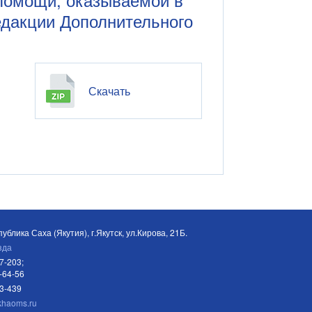
едакции Дополнительного
Скачать
ублика Саха (Якутия), г.Якутск, ул.Кирова, 21Б.
зда
7-203;
-64-56
03-439
khaoms.ru