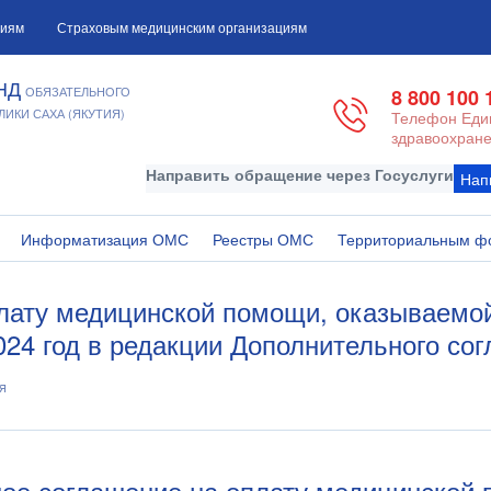
циям
Страховым медицинским организациям
НД
ОБЯЗАТЕЛЬНОГО
8 800 100 
ИКИ САХА (ЯКУТИЯ)
Телефон Един
здравоохране
Направить обращение через Госуслуги
Нап
Информатизация ОМС
Реестры ОМС
Территориальным ф
лату медицинской помощи, оказываемо
24 год в редакции Дополнительного со
я
ное соглашение на оплату медицинской