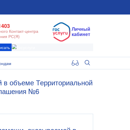
1403
Личный
ого Контакт-центра
кабинет
ния РС(Я)
исать
ондам
й в объеме Территориальной
глашения №6
 помощи, оказываемой в