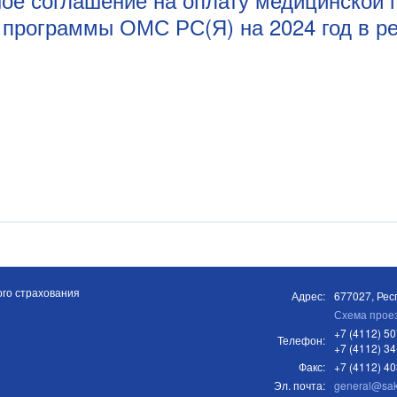
программы ОМС РС(Я) на 2024 год в р
го страхования
Адрес:
677027, Респ
Схема прое
+7 (4112) 50
Телефон:
+7 (4112) 34
Факс:
+7 (4112) 4
Эл. почта:
general@sa