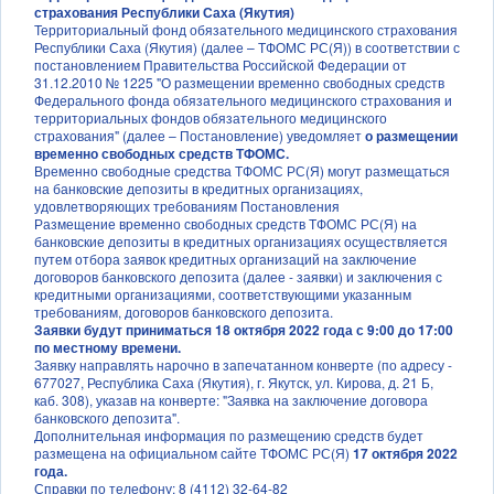
страхования Республики Саха (Якутия)
Территориальный фонд обязательного медицинского страхования
Республики Саха (Якутия) (далее – ТФОМС РС(Я)) в соответствии с
постановлением Правительства Российской Федерации от
31.12.2010 № 1225 "О размещении временно свободных средств
Федерального фонда обязательного медицинского страхования и
территориальных фондов обязательного медицинского
страхования" (далее – Постановление) уведомляет
о размещении
временно свободных средств ТФОМС.
Временно свободные средства ТФОМС РС(Я) могут размещаться
на банковские депозиты в кредитных организациях,
удовлетворяющих требованиям Постановления
Размещение временно свободных средств ТФОМС РС(Я) на
банковские депозиты в кредитных организациях осуществляется
путем отбора заявок кредитных организаций на заключение
договоров банковского депозита (далее - заявки) и заключения с
кредитными организациями, соответствующими указанным
требованиям, договоров банковского депозита.
Заявки будут приниматься 18 октября 2022 года с 9:00 до 17:00
по местному времени.
Заявку направлять нарочно в запечатанном конверте (по адресу -
677027, Республика Саха (Якутия), г. Якутск, ул. Кирова, д. 21 Б,
каб. 308), указав на конверте: "Заявка на заключение договора
банковского депозита".
Дополнительная информация по размещению средств будет
размещена на официальном сайте ТФОМС РС(Я)
17 октября 2022
года.
Справки по телефону: 8 (4112) 32-64-82