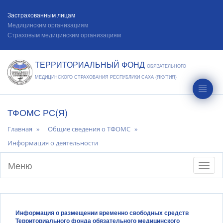
Застрахованным лицам
Медицинским организациям
Страховым медицинским организациям
ТЕРРИТОРИАЛЬНЫЙ ФОНД
ОБЯЗАТЕЛЬНОГО
МЕДИЦИНСКОГО СТРАХОВАНИЯ РЕСПУБЛИКИ САХА (ЯКУТИЯ)
ТФОМС РС(Я)
Главная
Общие сведения о ТФОМС
Информация о деятельности
Меню
Toggl
naviga
Информация о размещении временно свободных средств
Территориального фонда обязательного медицинского