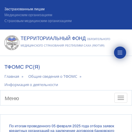
Застрахованным лицам
Медицинским организациям
Страховым медицинским организациям
ТЕРРИТОРИАЛЬНЫЙ ФОНД
ОБЯЗАТЕЛЬНОГО
МЕДИЦИНСКОГО СТРАХОВАНИЯ РЕСПУБЛИКИ САХА (ЯКУТИЯ)
ТФОМС РС(Я)
Главная
Общие сведения о ТФОМС
Информация о деятельности
Меню
Toggl
naviga
По итогам проведенного 05 февраля 2025 года отбора заявок
кредитных организаций на заключение договоров банковского